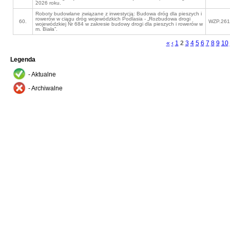
2026 roku.
Roboty budowlane związane z inwestycją: Budowa dróg dla pieszych i
rowerów w ciągu dróg wojewódzkich Podlasia - „Rozbudowa drogi
60.
WZP.261
wojewódzkiej Nr 684 w zakresie budowy drogi dla pieszych i rowerów w
m. Biała”.
«
‹
1
2
3
4
5
6
7
8
9
10
Legenda
- Aktualne
- Archiwalne