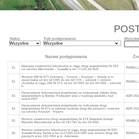
POS
Status:
Tryb postępowania:
Wyszukaj
Nazwa postępowania
Zn
Naprawa nawierzchni bitumicznej w ciągu drogi wojewódzkiej Nr 652
31.
RDWSu.2
na odcinku Mieruniszki – Suwałki w km 7+140-34+820
Remont DW Nr 671 Sokolany – Korycin – Knyszyn – Sokoły w m.
Jasionówka od km 34+095 do km 34+725 – odcinek I i remont
32.
RDWSo.2
chodnika w ciągu DW Nr 671 od km 34+095 do km 34+599 – odcinek
II.
Opracowanie dokumentacji projektowej na rozbudowę układu dróg
33.
wojewódzkich w Bielsku Podlaskim wraz z budową wiaduktu nad
WZP.261
torami PKP.
Opracowanie dokumentacji projektowej na rozbudowę drogi
34.
wojewódzkiej Nr 671 w zakresie budowy drogi dla pieszych i rowerów
WZP.261
na odcinku Knyszyn - Krypno
Remont nawierzchni drogi wojewódzkiej Nr 678 Białystok-Sokoły-
35.
RDWBi.2
Wysokie Mazowieckie w km od 18+794 do km 19+940.
Remont nawierzchni bitumicznej w ciągu drogi wojewódzkiej Nr 655
36.
Suwałki-Rutka Tartak w km 112+300-113+360 oraz remont drogi dla
RDWSu.2
pieszych w km 101+654 w m. Jeleniewo