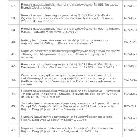
Remont nawierzchni bitumicznej drogi wojewódzkiej Nr 681 Topczewo-
37.
RDWSi.2
Brańsk-Ciechanowiec
Remont nawierzchni drogi wojewódzkiej Nr 659 Bielsk Podlaski-
38.
Wyszki- Topczewo- Hodyszewo- Nowe Piekuty- Droga 66 w km od
RDWBi.2
23+851 do km 25+100.
Remont nawierzchni bitumicznej drogi wojewódzkiej Nr 655 na odcinku
39.
RDWSu.2
Raczki – Suwałki w km 79+640-81+080
Roboty budowlane związane z inwestycją: „Przebudowa drogi
40.
WZP.261
wojewódzkiej Nr 668 w m. Klimaszewnica – etap V”
Naprawa nawierzchni bitumicznej drogi wojewódzkiej nr 648 Miastkowo
41.
- Nowogród - Morgowniki - Korzeniste - Stawiski Przytuły na 5
RDWŁo.2
odcinkach
Remont nawierzchni drogi wojewódzkiej Nr 681 Roszki Wodźki- Łapy-
42.
RDWBi.2
Poświętne- Brańsk- Ciechanowiec w km od 11+100 do km 12+108.
Wykonanie przeglądów i oczyszczenie separatorów i osadników
zlokalizowanych w ciągach dróg wojewódzkich, zarządzanych przez
43.
WZP.261
Podlaski Zarząd Dróg Wojewódzkich w Białymstoku z podziałem na
zadania.
Remont nawierzchni drogi wojewódzkiej Nr 648 Miastkowo - Nowogród
44.
- Morgowniki - Korzeniste - Stawiski - Przytuły na odc. od km 42+430
RDWŁo.2
do km 43+930 dł. 1,500 km
Jednokrotne pozimowe sprzątanie dróg zarządzanych przez Podlaski
45.
Zarząd Dróg Wojewódzkich w Białymstoku w 2026 roku na terenie
RDWSi.2
Rejonu Dróg Wojewódzkich w Siemiatyczach II.
Naprawy nawierzchni bitumicznych dróg wojewódzkich na terenie
46.
RDWŁo.2
Rejonu Dróg Wojewódzkich w Łomży w 2026 r.
Naprawa nawierzchni bitumicznych dróg wojewódzkich na terenie
47.
RDWBi.2
Rejonu Dróg Wojewódzkich w Białymstoku w 2026 roku.