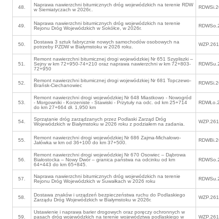
Naprawa nawierzchni bitumicznych dróg wojewódzkich na terenie RDW
48.
RDWSi.2
w Siemiatyczach w 2026r..
Naprawa nawierzchni bitumicznych dróg wojewódzkich na terenie
49.
RDWSo.2
Rejonu Dróg Wojewódzkich w Sokółce, w 2026r.
Dostawa 3 sztuk fabrycznie nowych samochodów osobowych na
50.
WZP.261
potrzeby PZDW w Białymstoku w 2026 roku.
Remont nawierzchni bitumicznej drogi wojewódzkiej Nr 651 Szypliszki –
51.
Sejny w km 72+950-74+210 oraz naprawa nawierzchni w km 72+803-
RDWSu.2
72+950
Remont nawierzchni bitumicznej drogi wojewódzkiej Nr 681 Topczewo-
52.
RDWSi.2
Brańsk-Ciechanowiec
Remont nawierzchni drogi wojewódzkiej Nr 648 Miastkowo - Nowogród
53.
- Morgowniki - Korzeniste - Stawiski - Przytuły na odc. od km 25+714
RDWŁo.2
do km 27+664 dł. 1,950 km
Sprzątanie dróg zarządzanych przez Podlaski Zarząd Dróg
54.
WZP.261
Wojewódzkich w Białymstoku w 2026 roku z podziałem na zadania.
Remont nawierzchni drogi wojewódzkiej Nr 686 Zajma-Michałowo-
55.
RDWBi.2
Jałówka w km od 36+100 do km 37+500.
Remont nawierzchni drogi wojewódzkiej Nr 670 Osowiec – Dąbrowa
56.
Białostocka – Nowy Dwór – granica państwa na odcinku od km
RDWSo.2
64+443 do km 65+845.
Naprawa nawierzchni bitumicznych dróg wojewódzkich na terenie
57.
RDWSu.2
Rejonu Dróg Wojewódzkich w Suwałkach w 2026 roku
Dostawa znaków i urządzeń bezpieczeństwa ruchu do Podlaskiego
58.
WZP.261
Zarządu Dróg Wojewódzkich w Białymstoku w 2026r.
Ustawienie i naprawa barier drogowych oraz poręczy ochronnych w
59.
pasach dróg wojewódzkich na terenie województwa podlaskiego w
WZP.261