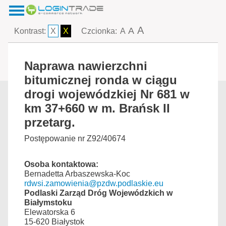
A
A
Kontrast:
X
X
Czcionka:
A
Naprawa nawierzchni
bitumicznej ronda w ciągu
drogi wojewódzkiej Nr 681 w
km 37+660 w m. Brańsk II
przetarg.
Postępowanie nr Z92/40674
Osoba kontaktowa:
Bernadetta Arbaszewska-Koc
rdwsi.zamowienia@pzdw.podlaskie.eu
Podlaski Zarząd Dróg Wojewódzkich w
Białymstoku
Elewatorska 6
15-620 Białystok