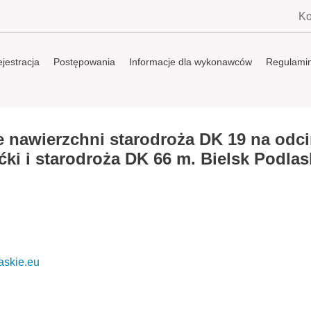
Ko
jestracja
Postępowania
Informacje dla wykonawców
Regulami
 nawierzchni starodroża DK 19 na odc
ki i starodroża DK 66 m. Bielsk Podlas
askie.eu