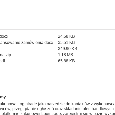
.docx
24.58 KB
finansowanie zamówienia.docx
35.51 KB
349.90 KB
na.zip
1.18 MB
pdf
65.88 KB
rmy
zakupową Logintrade jako narzędzie do kontaktów z wykonawca
wców, przeglądanie ogłoszeń oraz składanie ofert handlowych j
a platformie zakupowej Logintrade, zarejestruj się w bazie wy