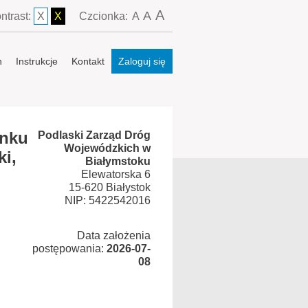
A
A
ntrast:
X
X
Czcionka:
A
n
Instrukcje
Kontakt
Zaloguj się
inku
Podlaski Zarząd Dróg
Wojewódzkich w
ki,
Białymstoku
Elewatorska 6
15-620 Białystok
NIP: 5422542016
Data założenia
postępowania:
2026-07-
08