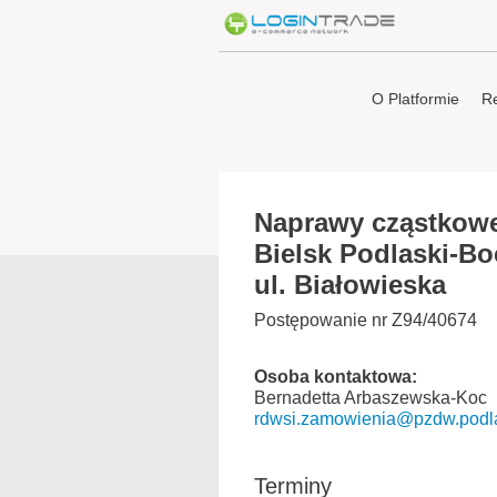
O Platformie
Re
Naprawy cząstkowe
Bielsk Podlaski-Boć
ul. Białowieska
Postępowanie nr Z94/40674
Osoba kontaktowa:
Bernadetta Arbaszewska-Koc
rdwsi.zamowienia@pzdw.podl
Terminy