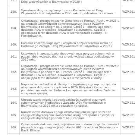
157.
WZP.261
Dróg Wojewódzkich w Białymstoku w 2025 r.
Sprzątanie dróg zarządzanych przez Podlaski Zarząd Dróg
158.
WZP.261
Wojewódzkich w Białymstoku w 2025 roku z podziałem na zadania.
Organizacja i przeprowadzenie Generalnego Pomiaru Ruchu w 2025 r.
na drogach wojewódzkich administrowanych przez PZDW w
Białymstoku z podziałem na 2 części: Część 1 - obejmująca teren
159.
WZP.261
działania RDW w Sokółce, Suwałkach i Białymstoku, Część 2 -
obejmująca teren działania RDW w Siemiatyczach i Łomży. - II
Postępowanie.
Dostawa znaków drogowych i urządzeń bezpieczeństwa ruchu do
160.
WZP.261
Podlaskiego Zarządu Dróg Wojewódzkich w Białymstoku w 2025 r.
Ustawienie i naprawa barier drogowych oraz poręczy ochronnych w
161.
pasach dróg wojewódzkich na terenie województwa podlaskiego w
WZP.261
2025 roku.
Organizacja i przeprowadzenie Generalnego Pomiaru Ruchu w 2025 r.
na drogach wojewódzkich administrowanych przez PZDW w
162.
Białymstoku z podziałem na 2 części: Część 1 - obejmująca teren
WZP.261
działania RDW w Sokółce, Suwałkach i Białymstoku, Część 2 -
obejmująca teren działania RDW w Siemiatyczach i Łomży.
Naprawa samochodów służbowych, ciągników, przyczep i sprzętu do
utrzymania dróg wraz z częściami w RDW Białystok i Zarządzie z
163.
WZP.251
podziałem na zadania: Zadanie I – naprawa samochodów, Zadanie II
– naprawa sprzętu.
Ubezpieczenie mienia i odpowiedzialności cywilnej oraz ryzyk
164.
cybernetycznych Podlaskiego Zarządu Dróg Wojewódzkich w
WZP.251
Białymstoku na 2025 rok z podziałem na części.
Kompleksowa dostawa energii elektrycznej obejmująca sprzedaż
165.
energii elektrycznej oraz świadczenie usług przesyłania i dystrybucji
WZP.251
energii elektrycznej z podziałem na 2 zadania.
Opracowanie dokumentacji projektowej na budowę drogi dla rowerów i
166.
pieszych w ciągu drogi wojewódzkiej Nr 693 na odcinku Siemiatycze –
WZP.251
Baciki Bliższe