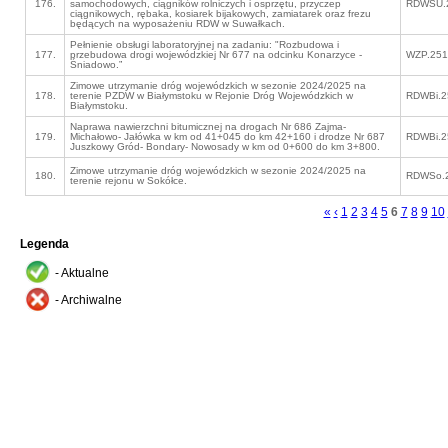
176.
samochodowych, ciągników rolniczych i osprzętu, przyczep
RDWSU.2
ciągnikowych, rębaka, kosiarek bijakowych, zamiatarek oraz frezu
będących na wyposażeniu RDW w Suwałkach.
Pełnienie obsługi laboratoryjnej na zadaniu: "Rozbudowa i
177.
przebudowa drogi wojewódzkiej Nr 677 na odcinku Konarzyce -
WZP.251
Śniadowo.”
Zimowe utrzymanie dróg wojewódzkich w sezonie 2024/2025 na
178.
terenie PZDW w Białymstoku w Rejonie Dróg Wojewódzkich w
RDWBi.2
Białymstoku.
Naprawa nawierzchni bitumicznej na drogach Nr 686 Zajma-
179.
Michałowo- Jałówka w km od 41+045 do km 42+160 i drodze Nr 687
RDWBi.2
Juszkowy Gród- Bondary- Nowosady w km od 0+600 do km 3+800.
Zimowe utrzymanie dróg wojewódzkich w sezonie 2024/2025 na
180.
RDWSo.2
terenie rejonu w Sokółce.
«
‹
1
2
3
4
5
6
7
8
9
10
Legenda
- Aktualne
- Archiwalne