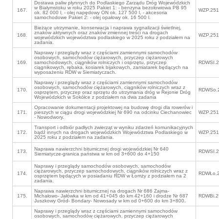
Dostawa paliw płynnych do Podlaskiego Zarządu Dróg Wojewódzkich
w Białymstoku w roku 2025 Pakiet 1: - benzyna bezołowiowa PB 95
167.
WZP.251
ok. 82 000 l, - olej napędowy ON ok. 127 500 l, - akcesoria
samochodowe Pakiet 2: - olej opałowy ok. 16 500 l.
Bieżące utrzymanie, konserwacja i naprawa sygnalizacji świetlnej,
znaków aktywnych oraz znaków zmiennej treści na drogach
168.
WZP.251
wojewódzkich województwa podlaskiego w 2025 roku z podziałem na
zadania.
Naprawy i przeglądy wraz z częściami zamiennymi samochodów
osobowych, samochodów ciężarowych, przyczep ciężarowych
169.
samochodowych, ciągników rolniczych i osprzętu, przyczep
RDWSI.2
ciągnikowych, rębaka, kosiarek bijakowych, zamiatarek będących na
wyposażeniu RDW w Siemiatyczach.
Naprawy i przeglądy wraz z częściami zamiennymi samochodów
osobowych, samochodów ciężarowych, ciągników rolniczych wraz z
170.
RDWSo.2
osprzętem, przyczep oraz sprzętu do utrzymania dróg w Rejonie Dróg
Wojewódzkich w Sokółce z podziałem na dwa zadania
Opracowanie dokumentacji projektowej na budowę drogi dla rowerów i
171.
pieszych w ciągu drogi wojewódzkiej Nr 690 na odcinku Ciechanowiec
WZP.251
- Nowodwory.
Transport i odbiór padłych zwierząt w wyniku zdarzeń komunikacyjnych
172.
bądź innych na drogach wojewódzkich Województwa Podlaskiego w
WZP.251
2025 roku z podziałem na zadania.
Naprawa nawierzchni bitumicznej drogi wojewódzkiej Nr 640
173.
RDWSI.2
Siemiatycze-granica państwa w km od 3+600 do 4+150
Naprawy i przeglądy samochodów osobowych, samochodów
ciężarowych, przyczep samochodowych, ciągników rolniczych wraz z
174.
RDWŁo.2
osprzętem będących w posiadaniu RDW w Łomży z podziałem na 2
zadania.
Naprawa nawierzchni bitumicznej na drogach Nr 686 Zajma-
175.
Michałowo- Jałówka w km od 41+045 do km 42+160 i drodze Nr 687
RDWBi.2
Juszkowy Gród- Bondary- Nowosady w km od 0+600 do km 3+800.
Naprawy i przeglądy wraz z częściami zamiennymi samochodów
osobowych, samochodów ciężarowych, przyczep ciężarowych