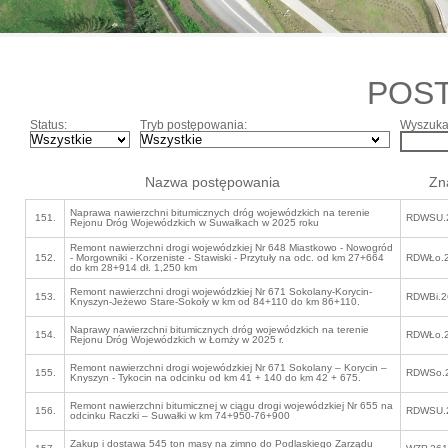
POS
Status:
Tryb postępowania:
Wyszukaj
Nazwa postępowania
Zn
Naprawa nawierzchni bitumicznych dróg wojewódzkich na terenie
151.
RDWSU.2
Rejonu Dróg Wojewódzkich w Suwałkach w 2025 roku
Remont nawierzchni drogi wojewódzkiej Nr 648 Miastkowo - Nowogród
152.
- Morgowniki - Korzeniste - Stawiski - Przytuły na odc. od km 27+664
RDWŁo.2
do km 28+914 dł. 1,250 km
Remont nawierzchni drogi wojewódzkiej Nr 671 Sokolany-Korycin-
153.
RDWBi.2
Knyszyn-Jeżewo Stare-Sokoły w km od 84+110 do km 86+110.
Naprawy nawierzchni bitumicznych dróg wojewódzkich na terenie
154.
RDWŁo.2
Rejonu Dróg Wojewódzkich w Łomży w 2025 r.
Remont nawierzchni drogi wojewódzkiej Nr 671 Sokolany – Korycin –
155.
RDWSo.2
Knyszyn - Tykocin na odcinku od km 41 + 140 do km 42 + 675.
Remont nawierzchni bitumicznej w ciągu drogi wojewódzkiej Nr 655 na
156.
RDWSU.2
odcinku Raczki – Suwałki w km 74+950-76+900
Zakup i dostawa 545 ton masy na zimno do Podlaskiego Zarządu