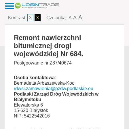
A
A
Kontrast:
X
X
Czcionka:
A
Remont nawierzchni
bitumicznej drogi
wojewódzkiej Nr 684.
Postępowanie nr Z87/40674
Osoba kontaktowa:
Bernadetta Arbaszewska-Koc
rdwsi.zamowienia@pzdw.podlaskie.eu
Podlaski Zarząd Dróg Wojewódzkich w
Białymstoku
Elewatorska 6
15-620 Białystok
NIP: 5422542016