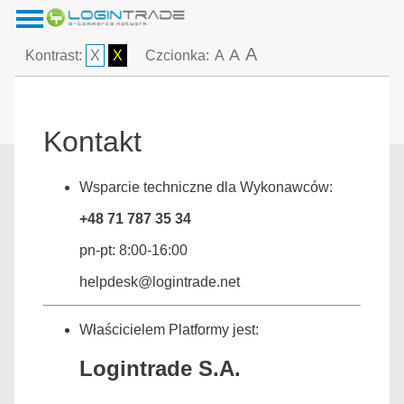
A
A
Kontrast:
X
X
Czcionka:
A
Kontakt
Wsparcie techniczne dla Wykonawców:
+48 71 787 35 34
pn-pt: 8:00-16:00
helpdesk@logintrade.net
Właścicielem Platformy jest:
Logintrade S.A.