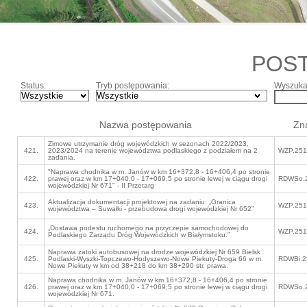
POS
Status:
Tryb postępowania:
Wyszukaj
Nazwa postępowania
Zn
Zimowe utrzymanie dróg wojewódzkich w sezonach 2022/2023,
421.
2023/2024 na terenie województwa podlaskiego z podziałem na 2
WZP.251
zadania.
"Naprawa chodnika w m. Janów w km 16+372,8 - 16+406,4 po stronie
422.
prawej oraz w km 17+040,0 - 17+069,5 po stronie lewej w ciągu drogi
RDWSo.2
wojewódzkiej Nr 671" - II Przetarg
Aktualizacja dokumentacji projektowej na zadaniu: „Granica
423.
WZP.251
województwa – Suwałki - przebudowa drogi wojewódzkiej Nr 652”
„Dostawa podestu ruchomego na przyczepie samochodowej do
424.
WZP.251
Podlaskiego Zarządu Dróg Wojewódzkich w Białymstoku.”
Naprawa zatoki autobusowej na drodze wojewódzkiej Nr 659 Bielsk
425.
Podlaski-Wyszki-Topczewo-Hodyszewo-Nowe Piekuty-Droga 66 w m.
RDWBi.2
Nowe Piekuty w km od 38+218 do km 38+290 str. prawa.
Naprawa chodnika w m. Janów w km 16+372,8 - 16+406,4 po stronie
426.
prawej oraz w km 17+040,0 - 17+069,5 po stronie lewej w ciągu drogi
RDWSo.2
wojewódzkiej Nr 671.