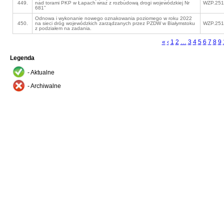
449.
nad torami PKP w Łapach wraz z rozbudową drogi wojewódzkiej Nr
WZP.251
681”
Odnowa i wykonanie nowego oznakowania poziomego w roku 2022
450.
na sieci dróg wojewódzkich zarządzanych przez PZDW w Białymstoku
WZP.251
z podziałem na zadania.
«
‹
1
2
…
3
4
5
6
7
8
9
Legenda
- Aktualne
- Archiwalne