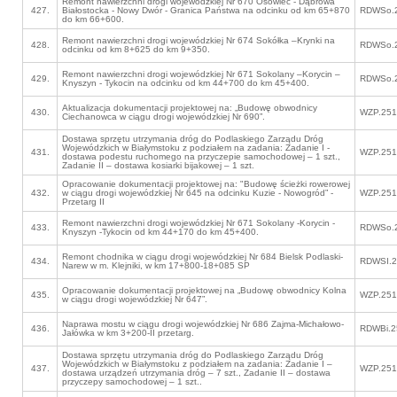
Remont nawierzchni drogi wojewódzkiej Nr 670 Osowiec - Dąbrowa
427.
Białostocka - Nowy Dwór - Granica Państwa na odcinku od km 65+870
RDWSo.2
do km 66+600.
Remont nawierzchni drogi wojewódzkiej Nr 674 Sokółka –Krynki na
428.
RDWSo.2
odcinku od km 8+625 do km 9+350.
Remont nawierzchni drogi wojewódzkiej Nr 671 Sokolany –Korycin –
429.
RDWSo.2
Knyszyn - Tykocin na odcinku od km 44+700 do km 45+400.
Aktualizacja dokumentacji projektowej na: „Budowę obwodnicy
430.
WZP.251
Ciechanowca w ciągu drogi wojewódzkiej Nr 690”.
Dostawa sprzętu utrzymania dróg do Podlaskiego Zarządu Dróg
Wojewódzkich w Białymstoku z podziałem na zadania: Zadanie I -
431.
WZP.251
dostawa podestu ruchomego na przyczepie samochodowej – 1 szt.,
Zadanie II – dostawa kosiarki bijakowej – 1 szt.
Opracowanie dokumentacji projektowej na: "Budowę ścieżki rowerowej
432.
w ciągu drogi wojewódzkiej Nr 645 na odcinku Kuzie - Nowogród” -
WZP.251
Przetarg II
Remont nawierzchni drogi wojewódzkiej Nr 671 Sokolany -Korycin -
433.
RDWSo.2
Knyszyn -Tykocin od km 44+170 do km 45+400.
Remont chodnika w ciągu drogi wojewódzkiej Nr 684 Bielsk Podlaski-
434.
RDWSI.2
Narew w m. Klejniki, w km 17+800-18+085 SP
Opracowanie dokumentacji projektowej na „Budowę obwodnicy Kolna
435.
WZP.251
w ciągu drogi wojewódzkiej Nr 647”.
Naprawa mostu w ciągu drogi wojewódzkiej Nr 686 Zajma-Michałowo-
436.
RDWBi.2
Jałówka w km 3+200-II przetarg.
Dostawa sprzętu utrzymania dróg do Podlaskiego Zarządu Dróg
Wojewódzkich w Białymstoku z podziałem na zadania: Zadanie I –
437.
WZP.251
dostawa urządzeń utrzymania dróg – 7 szt., Zadanie II – dostawa
przyczepy samochodowej – 1 szt..