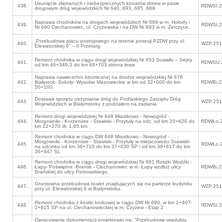
Usunięcie złamanych i niebezpiecznych konarów drzew w pasie
438.
RDWSI.2
drogowym dróg wojewódzkich Nr 640, 693, 685, 689
Naprawa chodników na drogach wojewódzkich Nr 689 w m. Hołody i
439.
RDWSI.2
Nr 690 Ciechanowiec, ul. Czyżewska i na DW Nr 693 w m. Żerczyce.
„Przebudowa placu postojowego na terenie posesji PZDW przy ul.
440.
WZP.251
Elewatorskiej 6” – II Przetarg.
Remont chodnika w ciągu drogi wojewódzkiej Nr 653 Suwałki – Sejny
441.
RDWSU.2
od km 46+349,3 do km 46+703 strona lewa
Naprawa nawierzchni bitumicznej na drodze wojewódzkiej Nr 678
442.
Białystok- Sokoły- Wysokie Mazowieckie w km od 32+000 do km
RDWBi.2
50+100.
Dostawa sprzętu utrzymania dróg do Podlaskiego Zarządu Dróg
443.
WZP.251
Wojewódzkich w Białymstoku z podziałem na zadania
Remont drogi wojewódzkiej Nr 648 Miastkowo - Nowogród -
444.
Morgowniki - Korzeniste - Stawiski - Przytuły na odc. od km 20+620 do
RDWŁo.2
km 22+270 dł. 1,65 km
Remont chodnika w ciągu DW 648 Miastkowo - Nowogród - … -
Morgowniki - Korzeniste - Stawiski - Przytuły w miejscowości Stawiski
445.
RDWŁo.2
na odcinku od km 36+710 do km 37+030 SP i od km 36+817 do km
36+947 SL
Remont chodnika w ciągu drogi wojewódzkiej Nr 681 Roszki Wodźki -
446.
Łapy- Poświętne -Brańsk - Ciechanowiec w m. Łapy wzdłuż ulicy
RDWBi.2
Brańskiej do ulicy Piotrowskiego.
Gruntowna przebudowa toalet znajdujących się na parterze budynku
447.
WZP.251
przy ul. Elewatorskiej 6 w Białymstoku.
Remont chodnika z kostki brukowej w ciągu DW Nr 690, w km 2+407-
448.
RDWSI.2
2+815 SP na ul. Ciechanowieckiej w m. Czyżew - Etap 2
Opracowanie dokumentacji projektowej na: "Przebudowę wiaduktu