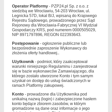
Operator Platformy
- PZP24.pl Sp. z o.o. z
siedzibą we Wrocławiu, 54-203 Wrocław, ul.
Legnicka 57D, lokal B/J, wpisaną do Krajowego
Rejestru Sądowego, prowadzonego przez Sąd
Rejonowy dla Wrocławia-Fabrycznej VI Wydział
Gospodarczy KRS, pod numerem 0000505029,
NIP 8971797896, REGON 022393643.
Postępowanie
- ogłoszenie publiczne lub
bezpośrednie zaproszenie Wykonawcy do
złożenia oferty handlowej..
Użytkownik
- podmiot, który zaakceptował
warunki niniejszego Regulaminu i zarejestrował
się w bazie wykonawców Zamawiającego, dla
którego zostało utworzone Konto i tym samym
uzyskał on dostęp do usług świadczonych w
ramach Platformy zakupowej.
Konto
- prowadzone dla Użytkownika pod
unikalną nazwą (login) i zabezpieczone hasłem
konto będące zbiorem zasobów, w którym
gromadzone są dane oraz informacje o jego