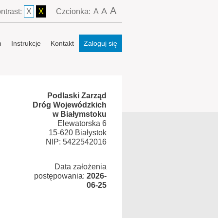
A
A
ntrast:
X
X
Czcionka:
A
n
Instrukcje
Kontakt
Zaloguj się
Podlaski Zarząd
Dróg Wojewódzkich
w Białymstoku
Elewatorska 6
15-620 Białystok
NIP: 5422542016
Data założenia
postępowania:
2026-
06-25