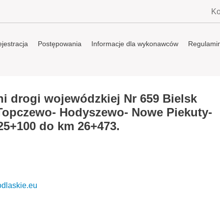
Ko
jestracja
Postępowania
Informacje dla wykonawców
Regulami
 drogi wojewódzkiej Nr 659 Bielsk
 Topczewo- Hodyszewo- Nowe Piekuty-
25+100 do km 26+473.
dlaskie.eu