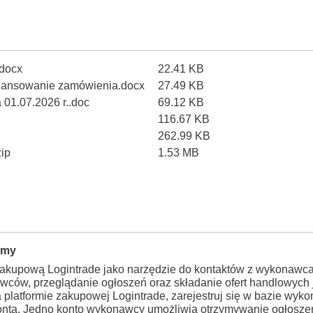
.docx
22.41 KB
finansowanie zamówienia.docx
27.49 KB
a 01.07.2026 r..doc
69.12 KB
116.67 KB
262.99 KB
ip
1.53 MB
rmy
zakupową Logintrade jako narzędzie do kontaktów z wykonawca
wców, przeglądanie ogłoszeń oraz składanie ofert handlowych j
a platformie zakupowej Logintrade, zarejestruj się w bazie wy
konta. Jedno konto wykonawcy umożliwia otrzymywanie ogłosze