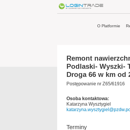
O Platformie
Re
Remont nawierzchni
Podlaski- Wyszki-
Droga 66 w km od 
Postępowanie nr Z65/61916
Osoba kontaktowa:
Katarzyna Wysztygiel
katarzyna.wysztygiel@pzdw.po
Terminy