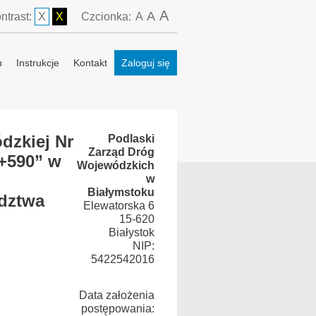
A
A
ntrast:
X
X
Czcionka:
A
n
Instrukcje
Kontakt
Zaloguj się
dzkiej Nr
Podlaski
Zarząd Dróg
+590” w
Wojewódzkich
w
Białymstoku
ództwa
Elewatorska 6
15-620
Białystok
NIP:
5422542016
Data założenia
postępowania: