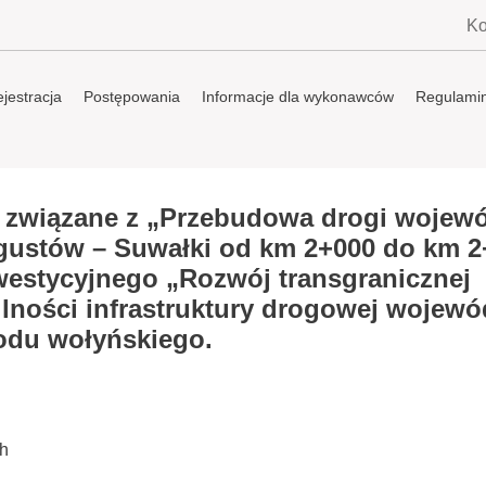
Ko
jestracja
Postępowania
Informacje dla wykonawców
Regulami
związane z „Przebudowa drogi wojewó
gustów – Suwałki od km 2+000 do km 2
westycyjnego „Rozwój transgranicznej
lności infrastruktury drogowej wojew
odu wołyńskiego.
h