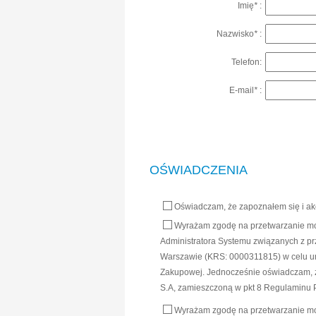
Imię
*
:
Nazwisko
*
:
Telefon:
E-mail
*
:
OŚWIADCZENIA
Oświadczam, że zapoznałem się i a
Wyrażam zgodę na przetwarzanie moi
Administratora Systemu związanych z pr
Warszawie (KRS: 0000311815) w celu um
Zakupowej. Jednocześnie oświadczam, że
S.A, zamieszczoną w pkt 8 Regulaminu P
Wyrażam zgodę na przetwarzanie mo