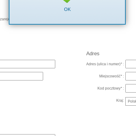
OK
zarejestrowanej firmy
Adres
Adres (ulica i numer)
*
:
Miejscowość
*
:
Kod pocztowy
*
:
Kraj: