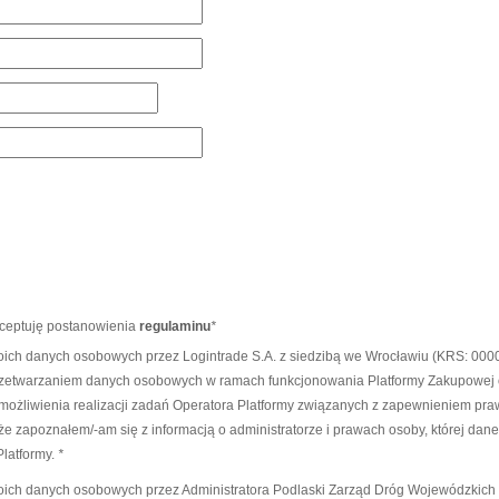
kceptuję postanowienia
regulaminu
*
ch danych osobowych przez Logintrade S.A. z siedzibą we Wrocławiu (KRS: 0000
zetwarzaniem danych osobowych w ramach funkcjonowania Platformy Zakupowej ora
ożliwienia realizacji zadań Operatora Platformy związanych z zapewnieniem pra
 zapoznałem/-am się z informacją o administratorze i prawach osoby, której dan
latformy.
*
ich danych osobowych przez Administratora Podlaski Zarząd Dróg Wojewódzkich 